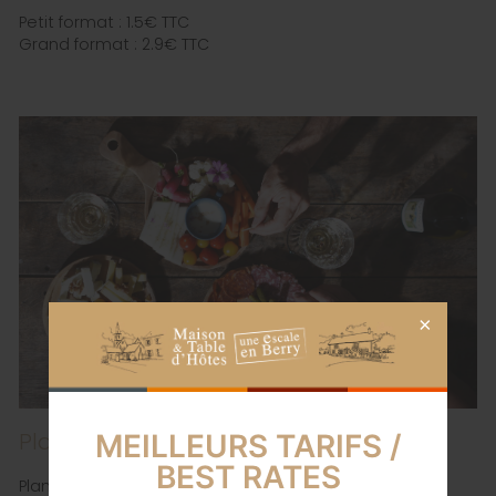
Petit format : 1.5€ TTC
Grand format : 2.9€ TTC
Planche Apéro : Charcuterie, Fromage
MEILLEURS TARIFS /
BEST RATES
Plance Mixte (charcuterie:fromage) : 15 €